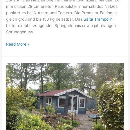
mm dicken 29 cm breiten Randpolster innerhalb des Netzes
punktet es bei Nutzern und Testern. Die Premium-Edition ist
gleich groß und bis 150 kg belastbar. Das
Salta Trampolin
bietet ein überzeugendes Springerlebnis sowie jahrelangen
Sprunggenuss.
Das
Read More »
Salta
Trampolin
–
Spaß
und
Austoben
für
Kinder