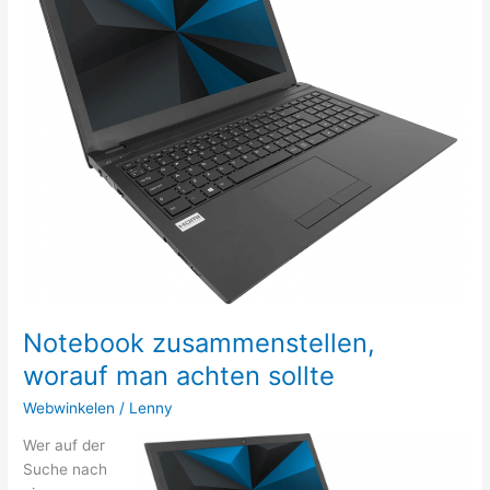
Anstrich
Notebook zusammenstellen,
worauf man achten sollte
Webwinkelen
/
Lenny
Wer auf der
Suche nach