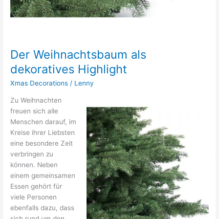
Der Weihnachtsbaum als
dekoratives Highlight
Xmas Decorations
/
Lenny
Zu Weihnachten
freuen sich alle
Menschen darauf, im
Kreise ihrer Liebsten
eine besondere Zeit
verbringen zu
können. Neben
einem gemeinsamen
Essen gehört für
viele Personen
ebenfalls dazu, dass
sich rund um den