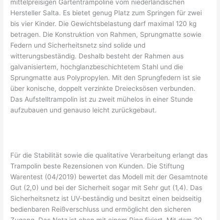
mittelpreisigen Gartentrampoline vom niederländischen
Hersteller Salta. Es bietet genug Platz zum Springen für zwei
bis vier Kinder. Die Gewichtsbelastung darf maximal 120 kg
betragen. Die Konstruktion von Rahmen, Sprungmatte sowie
Federn und Sicherheitsnetz sind solide und
witterungsbeständig. Deshalb besteht der Rahmen aus
galvanisiertem, hochglanzbeschichtetem Stahl und die
Sprungmatte aus Polypropylen. Mit den Sprungfedern ist sie
über konische, doppelt verzinkte Dreiecksösen verbunden.
Das Aufstelltrampolin ist zu zweit mühelos in einer Stunde
aufzubauen und genauso leicht zurückgebaut.
Für die Stabilität sowie die qualitative Verarbeitung erlangt das
Trampolin beste Rezensionen von Kunden. Die Stiftung
Warentest (04/2019) bewertet das Modell mit der Gesamtnote
Gut (2,0) und bei der Sicherheit sogar mit Sehr gut (1,4). Das
Sicherheitsnetz ist UV-beständig und besitzt einen beidseitig
bedienbaren Reißverschluss und ermöglicht den sicheren
Zugang. Das Netz ist oben mit einem Ring fixiert. Mit dem 20