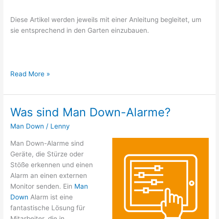
Diese Artikel werden jeweils mit einer Anleitung begleitet, um
sie entsprechend in den Garten einzubauen.
Baixar Photoshop Crackeado
Flatground
Read More »
Trampolin:
Modernes
Bodentrampolin
Was sind Man Down-Alarme?
für
Man Down
/
Lenny
Kinder
&
Man Down-Alarme sind
Erwachsene
Geräte, die Stürze oder
Stöße erkennen und einen
Alarm an einen externen
Monitor senden. Ein
Man
Down
Alarm ist eine
fantastische Lösung für
Mitarbeiter, die in