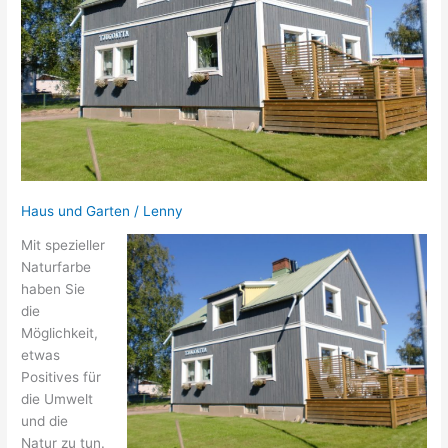
Haus und Garten
/
Lenny
Mit spezieller
Naturfarbe
haben Sie
die
Möglichkeit,
etwas
Positives für
die Umwelt
und die
Natur zu tun.