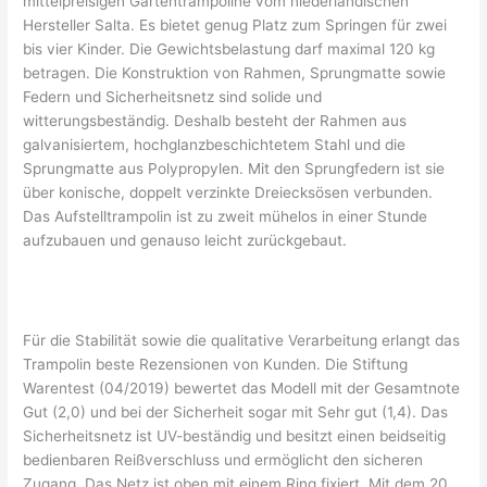
mittelpreisigen Gartentrampoline vom niederländischen
Hersteller Salta. Es bietet genug Platz zum Springen für zwei
bis vier Kinder. Die Gewichtsbelastung darf maximal 120 kg
betragen. Die Konstruktion von Rahmen, Sprungmatte sowie
Federn und Sicherheitsnetz sind solide und
witterungsbeständig. Deshalb besteht der Rahmen aus
galvanisiertem, hochglanzbeschichtetem Stahl und die
Sprungmatte aus Polypropylen. Mit den Sprungfedern ist sie
über konische, doppelt verzinkte Dreiecksösen verbunden.
Das Aufstelltrampolin ist zu zweit mühelos in einer Stunde
aufzubauen und genauso leicht zurückgebaut.
Für die Stabilität sowie die qualitative Verarbeitung erlangt das
Trampolin beste Rezensionen von Kunden. Die Stiftung
Warentest (04/2019) bewertet das Modell mit der Gesamtnote
Gut (2,0) und bei der Sicherheit sogar mit Sehr gut (1,4). Das
Sicherheitsnetz ist UV-beständig und besitzt einen beidseitig
bedienbaren Reißverschluss und ermöglicht den sicheren
Zugang. Das Netz ist oben mit einem Ring fixiert. Mit dem 20