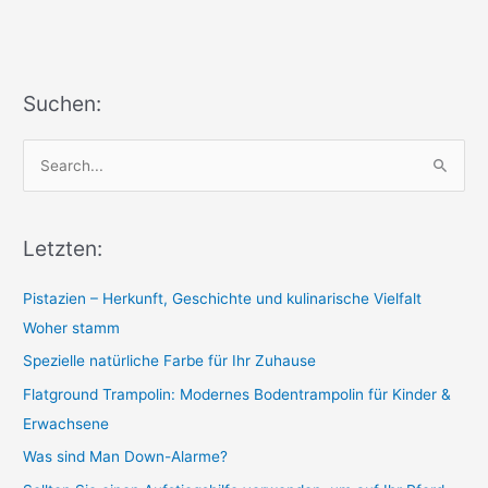
achten
sollte
Suchen:
S
e
a
r
Letzten:
c
Pistazien – Herkunft, Geschichte und kulinarische Vielfalt
h
Woher stamm
f
o
Spezielle natürliche Farbe für Ihr Zuhause
r
Flatground Trampolin: Modernes Bodentrampolin für Kinder &
:
Erwachsene
Was sind Man Down-Alarme?