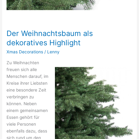
Der Weihnachtsbaum als
dekoratives Highlight
Xmas Decorations
/
Lenny
Zu Weihnachten
freuen sich alle
Menschen darauf, im
Kreise ihrer Liebsten
eine besondere Zeit
verbringen zu
können. Neben
einem gemeinsamen
Essen gehört für
viele Personen
ebenfalls dazu, dass
sich rund um den