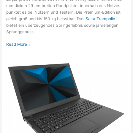
mm dicken 29 cm breiten Randpolster innerhalb des Netzes
punktet es bei Nutzern und Testern. Die Premium-Edition ist
gleich groß und bis 150 kg belastbar. Das
Salta Trampolin
bietet ein überzeugendes Springerlebnis sowie jahrelangen
Sprunggenuss.
Das
Read More »
Salta
Trampolin
–
Spaß
und
Austoben
für
Kinder