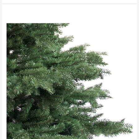
Modernes
Bodentrampolin
für
Kinder
&
Erwachsene