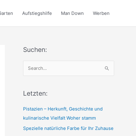
Garten
Aufstiegshilfe
Man Down
Werben
Suchen:
S
e
a
r
Letzten:
c
Pistazien – Herkunft, Geschichte und
h
kulinarische Vielfalt Woher stamm
f
Spezielle natürliche Farbe für Ihr Zuhause
o