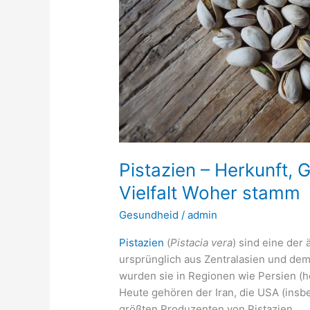
Pistazien – Herkunft, 
Vielfalt Woher stamm
Gesundheid
/
admin
Pistazien
(
Pistacia vera
) sind eine de
ursprünglich aus Zentralasien und dem
wurden sie in Regionen wie Persien (heu
Heute gehören der Iran, die USA (insbe
größten Produzenten von Pistazien.