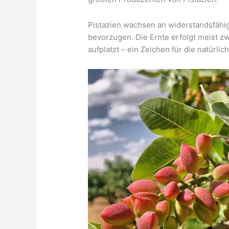
Pistazien wachsen an widerstandsfäh
bevorzugen. Die Ernte erfolgt meist z
aufplatzt – ein Zeichen für die natürlic