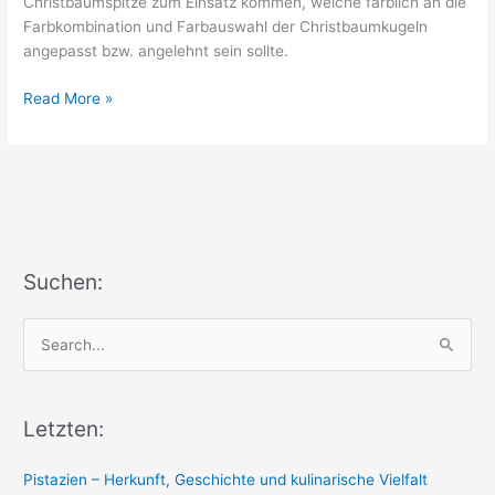
Christbaumspitze zum Einsatz kommen, welche farblich an die
Farbkombination und Farbauswahl der Christbaumkugeln
angepasst bzw. angelehnt sein sollte.
Der
Read More »
Weihnachtsbaum
als
dekoratives
Highlight
Suchen:
S
e
a
r
Letzten:
c
Pistazien – Herkunft, Geschichte und kulinarische Vielfalt
h